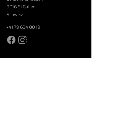
9016 St.Gallen
Schweiz
+41 79 634 00 19
First Name
Last Name
Email